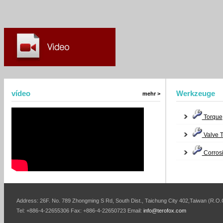
vídeo
Werkzeuge
mehr >
Torque
Valve 
Corros
Address: 26F. No. 789 Zhongming S Rd, South Dist., Taichung City 402,Taiwan (R.O.
Tel: +886-4-22655306 Fax: +886-4-22650723 Email:
info@terofox.com