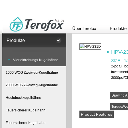
Über Terofox
Produkte
Produkte
HPV-2
Vierteldrehungs-Kugelhähne
SIZE：
1/
2-pc full b
investment
1000 WOG Zweiweg-Kugelhähne
3000psi/C
2000 WOG Zweiweg-Kugelhähne
Drawing A
Hochdruckkugelhähne
Torque/We
Feuersicherer Kugelhahn
Product Features
Feuersicherer Kugelhahn