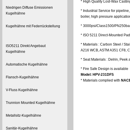
* High Quality Lost-Wax Castin
Niedrigen Diffuse Emissionen
*
Industrial Service for pipeline,
Kugelhähne
boiler, high pressure applicatio
* 3000psi/Class1500/PN250ba
Kugelhähne mit Federrückstellung
* ISO 5211 Direct-Mounted Pad
* Materials : Carbon Steel / Sta
ISO5211 Direkt Angebaut
A216 WCB, ASTM A351 CF8, C
Kugelhähne
* Seat Materials : Delrin, Peek 
Automatische Kugelhähne
* Fire Safe Design is available
Model: HPV-231DFS
Flansch-Kugelhähne
* Materials complied with
NACE
V-Fluss Kugelhähne
Trunnion Mounted Kugelhähne
Metallsitz-Kugelhähne
Sanitär-Kugelhähne