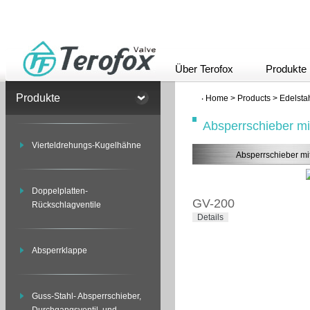
Über Terofox
Produkte
Produkte
‧
Home
>
Products
>
Edelsta
Absperrschieber m
Vierteldrehungs-Kugelhähne
Absperrschieber mi
Doppelplatten-
GV-200
Rückschlagventile
Details
Absperrklappe
Guss-Stahl- Absperrschieber,