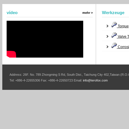
vídeo
Werkzeuge
mehr >
Torque
Valve 
Corros
Address: 26F. No. 789 Zhongming S Rd, South Dist., Taichung City 402,Taiwan (R.O.
Tel: +886-4-22655306 Fax: +886-4-22650723 Email:
info@terofox.com