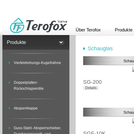
Über Terofox
Produkte
Produkte
Schauglas
Schau
Vierteldrehungs-Kugelhähne
SG-200
Doppelplatten-
Details
Rückschlagventile
Absperrklappe
Schau
Guss-Stahl- Absperrschieber,
SGF-10K