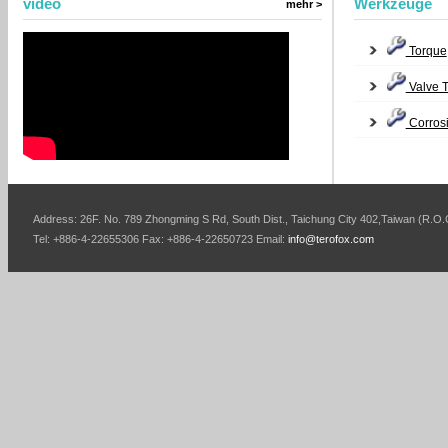
vídeo
Werkzeuge
mehr >
Torque
Valve 
Corros
Address: 26F. No. 789 Zhongming S Rd, South Dist., Taichung City 402,Taiwan (R.O.
Tel: +886-4-22655306 Fax: +886-4-22650723 Email:
info@terofox.com