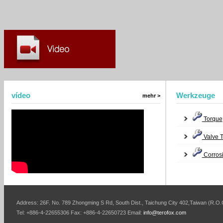
vídeo
Werkzeuge
mehr >
Torque
Valve 
Corros
Address: 26F. No. 789 Zhongming S Rd, South Dist., Taichung City 402,Taiwan (R.O.
Tel: +886-4-22655306 Fax: +886-4-22650723 Email:
info@terofox.com